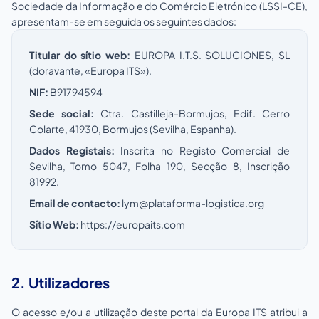
Sociedade da Informação e do Comércio Eletrónico (LSSI-CE),
apresentam-se em seguida os seguintes dados:
Titular do sítio web:
EUROPA I.T.S. SOLUCIONES, SL
(doravante, «Europa ITS»).
NIF:
B91794594
Sede social:
Ctra. Castilleja-Bormujos, Edif. Cerro
Colarte, 41930, Bormujos (Sevilha, Espanha).
Dados Registais:
Inscrita no Registo Comercial de
Sevilha, Tomo 5047, Folha 190, Secção 8, Inscrição
81992.
Email de contacto:
lym@plataforma-logistica.org
Sítio Web:
https://europaits.com
2. Utilizadores
O acesso e/ou a utilização deste portal da Europa ITS atribui a