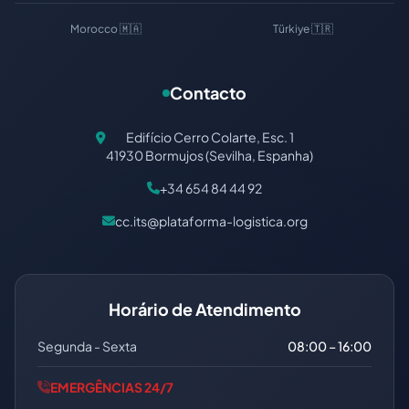
Morocco 🇲🇦
Türkiye 🇹🇷
Contacto
Edifício Cerro Colarte, Esc. 1
41930 Bormujos (Sevilha, Espanha)
+34 654 84 44 92
cc.its@plataforma-logistica.org
Horário de Atendimento
Segunda - Sexta
08:00 – 16:00
EMERGÊNCIAS 24/7